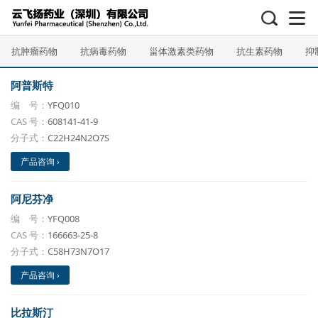
抗肿瘤药物
抗病毒药物
甾体激素类药物
抗生素药物
抑
阿普斯特
编 号：
YFQ010
CAS 号：
608141-41-9
分子式：
C22H24N2O7S
产品咨询 ›
阿尼芬净
编 号：
YFQ008
CAS 号：
166663-25-8
分子式：
C58H73N7O17
产品咨询 ›
比拉斯汀