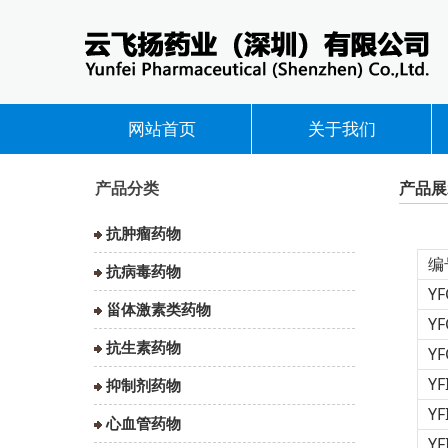
网站首页
关于我们
产品分类
产品展
抗肿瘤药物
编
抗病毒药物
YF
甾体激素类药物
YF
抗生素药物
YF
YF
抑制剂药物
YF
心血管药物
YF