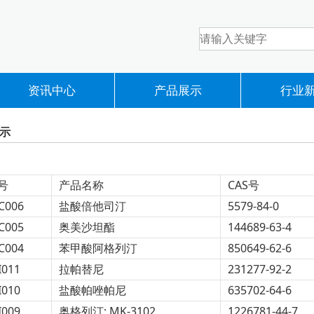
资讯中心
产品展示
行业
示
号
产品名称
CAS号
C006
盐酸倍他司汀
5579-84-0
C005
奥美沙坦酯
144689-63-4
C004
苯甲酸阿格列汀
850649-62-6
I011
拉帕替尼
231277-92-2
I010
盐酸帕唑帕尼
635702-64-6
I009
奥格列汀; MK-3102
1226781-44-7