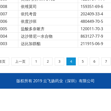
I008
依维莫司
159351-69-6
I007
依托考昔
202409-33-4
I006
依度沙班
480449-70-5
I005
盐酸多奈哌齐
120011-70-3
I004
达沙替尼一水合物
863127-77-9
I003
达比加群酯
211915-06-9
首页
上一页
1
2
3
4
5
6
7
版权所有 2019 云飞扬药业（深圳）有限公司