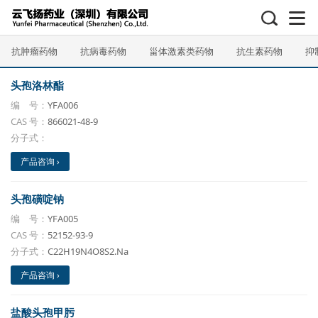
抗肿瘤药物
抗病毒药物
甾体激素类药物
抗生素药物
抑
头孢洛林酯
编 号：
YFA006
CAS 号：
866021-48-9
分子式：
产品咨询 ›
头孢磺啶钠
编 号：
YFA005
CAS 号：
52152-93-9
分子式：
C22H19N4O8S2.Na
产品咨询 ›
盐酸头孢甲肟