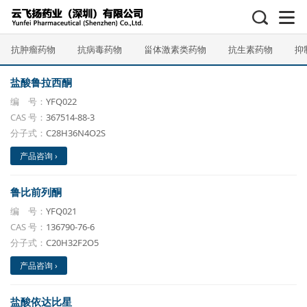
抗肿瘤药物
抗病毒药物
甾体激素类药物
抗生素药物
抑
盐酸鲁拉西酮
编 号：
YFQ022
CAS 号：
367514-88-3
分子式：
C28H36N4O2S
产品咨询 ›
鲁比前列酮
编 号：
YFQ021
CAS 号：
136790-76-6
分子式：
C20H32F2O5
产品咨询 ›
盐酸依达比星