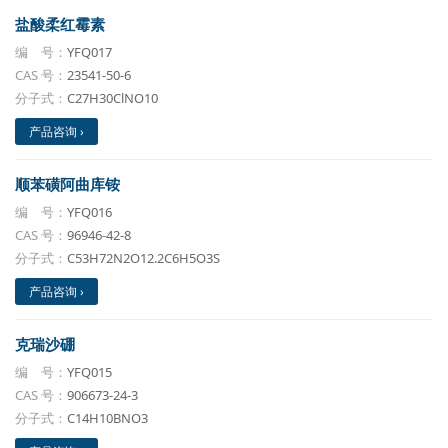
盐酸柔红霉素
编 号：
YFQ017
CAS 号：
23541-50-6
分子式：
C27H30ClNO10
产品咨询 ›
顺苯磺阿曲库铵
编 号：
YFQ016
CAS 号：
96946-42-8
分子式：
C53H72N2O12.2C6H5O3S
产品咨询 ›
克瑞沙硼
编 号：
YFQ015
CAS 号：
906673-24-3
分子式：
C14H10BNO3