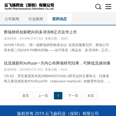
公司新闻
行业新闻
医药动态
辉瑞肺癌创新靶向药多泽润®正式在华上市
发布时间：2019年07月10日 查看次数：3893
2019年7月6日，“第一届辉瑞肺癌精准论坛” 在西安隆重召开，辉瑞公司
宣布第二代EGFR-TKI靶向药物——达可替尼（商品名：多泽润®）正式落
地中国，同时启动“EAR肺癌精准学…
抗流感新药Xofluza一月内公布两项研究结果，可降低流感传播
发布时间：2019年07月10日 查看次数：5025
7月3日，罗氏集团宣布其III期MINISTONE-2研究达到主要终点，结果表
明儿童流感患者对XofluzaTM （baloxavir marboxil）的耐受性良好。研
究还表明，Xofluza可以有效缩短发烧…
首页
上一页
1
下一页
末页
版权所有 2019 云飞扬药业（深圳）有限公司