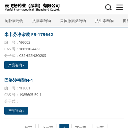
抗肿瘤药物
抗病毒药物
甾体激素类药物
抗生素药物
抑
米卡芬净杂质 FR-179642
编 号：
YFI002
CAS 号：
168110-44-9
分子式：
C35H52N8O20S
产品咨询 ›
巴洛沙韦酯N-1
编 号：
YFI001
CAS 号：
1985605-59-1
分子式：
产品咨询 ›
首页
上一页
1
下一页
末页