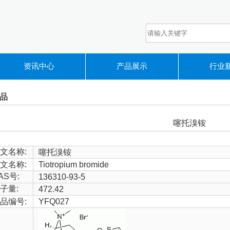
资讯中心
产品展示
行业
品
噻托溴铵
文名称:
噻托溴铵
文名称:
Tiotropium bromide
AS号:
136310-93-5
子量:
472.42
品编号:
YFQ027