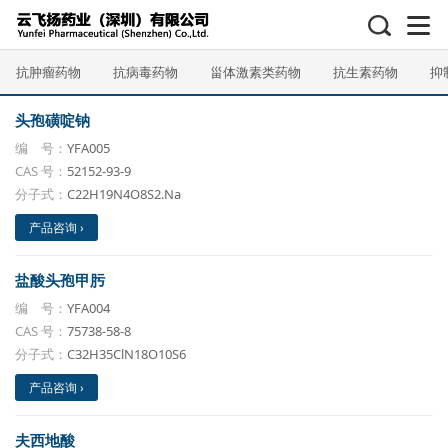
抗肿瘤药物
抗病毒药物
甾体激素类药物
抗生素药物
抑
头孢磺啶钠
编 号：
YFA005
CAS 号：
52152-93-9
分子式：
C22H19N4O8S2.Na
产品咨询 ›
盐酸头孢甲肟
编 号：
YFA004
CAS 号：
75738-58-8
分子式：
C32H35ClN18O10S6
产品咨询 ›
夫西地酸