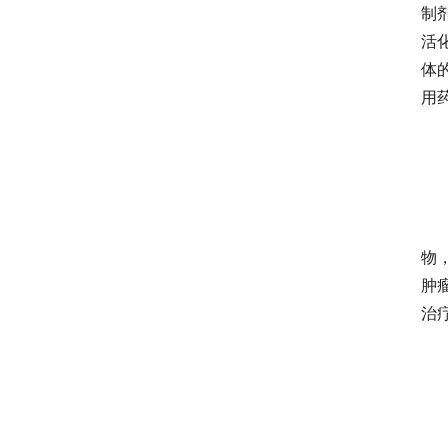
制
活
体
用
物
肿
治