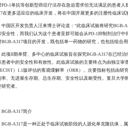
对PD-1单抗等创新型癌症疗法存在急迫需求但无法满足的患者人
317在更多适应症的临床开发，将在中国开展更多的注册性临床试
中国区开发负责人汪来博士评论道：“此临床试验将研究BGB-A3
和安全性，而我们认为这个患者亚群可能会从PD-1抑制剂治疗
对BGB-A317项目的开发，既包括单一药物的研究，也包括组合
此项II期单臂、多中心的临床试验旨在探究BGB-A317在已经
癌患者中的安全性和有效性。此临床试验的主要终点为由独立审
RECIST）1.1版评估的客观缓解率（ORR）。次要指标包括
制率、无进展生存期、总生存期、安全性以及耐受性。复旦大学
要研究者。
BGB-A317简介
BGB-A317是一种正处于临床试验阶段的人源化单克隆抗体，