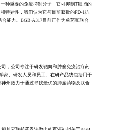
者是一种重要的免疫抑制分子，它可抑制T细胞的
和性和特异性，我们认为它与目前获批的PD-1抗
合能力。BGB-A317目前正作为单药和联合
公司，公司专注于研发靶向和肿瘤免疫治疗药
科学家、研发人员和员工。在研产品线包括用于
济神州致力于通过寻找最优的肿瘤药物及联合
》和其它联邦证券法做出的百济神州关于BGB-