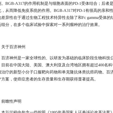
剂。BGB-A317的作用机制是与细胞表面的PD-1受体结合；后
化，从而降低免疫系统的作用。BGB-A317对PD-1有很高的亲
的差异性在于通过生物工程技术特异性去除了和Fc gamma受体的结
药组分，在多个临床试验中探索对一系列瘤种的治疗效果。
关于百济神州
百济神州是一家全球性的、以研发为基础的临床阶段生物科技
，目前在中国大陆、美国、澳大利亚及台湾地区拥有超过400名
瘤治疗的新型小分子口服靶向药物和单克隆抗体类抗癌药物。百
疗方案，使癌症患者的生存质量和生存期获得显著提高。
前瞻性声明
本
新闻
稿中包含一些按照《1995年美国私人证券诉讼改革法案