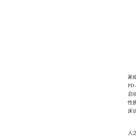
家
P
启
性
床
人