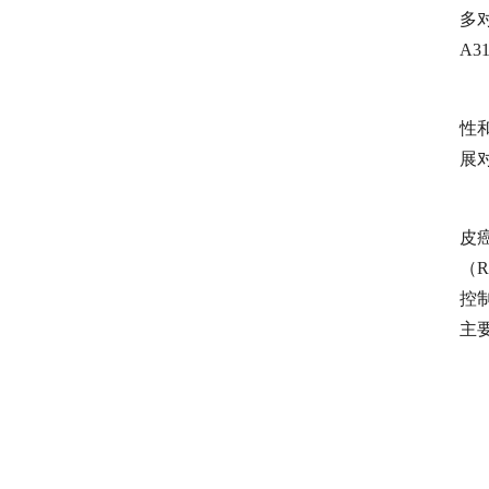
多
A
性
展
皮
（
控
主