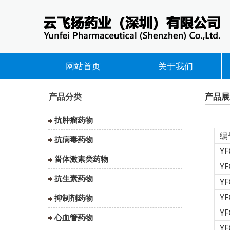
网站首页
关于我们
产品分类
产品展
抗肿瘤药物
编
抗病毒药物
YF
甾体激素类药物
YF
抗生素药物
YF
YF
抑制剂药物
YF
心血管药物
YF