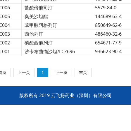
C006
盐酸倍他司汀
5579-84-0
C005
奥美沙坦酯
144689-63-4
C004
苯甲酸阿格列汀
850649-62-6
C003
西他列汀
486460-32-6
C002
磷酸西他列汀
654671-77-9
C001
沙卡布曲缬沙坦/LCZ696
936623-90-4
首页
上一页
1
下一页
末页
版权所有 2019 云飞扬药业（深圳）有限公司