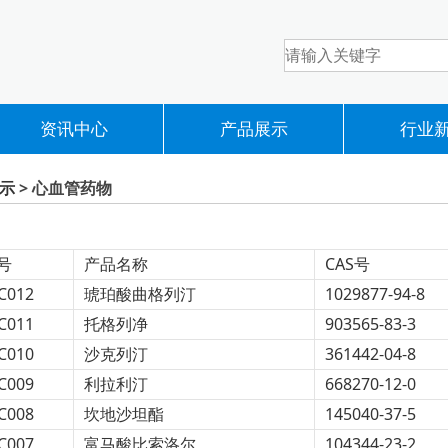
资讯中心
产品展示
行业
示
> 心血管药物
号
产品名称
CAS号
C012
琥珀酸曲格列汀
1029877-94-8
C011
托格列净
903565-83-3
C010
沙克列汀
361442-04-8
C009
利拉利汀
668270-12-0
C008
坎地沙坦酯
145040-37-5
C007
富马酸比索洛尔
104344-23-2